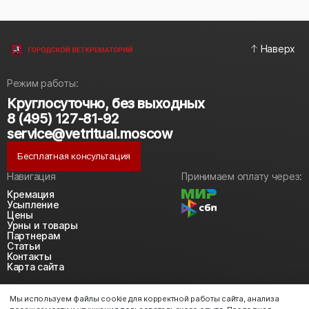
Наверх
Режим работы:
Круглосуточно, без выходных
8 (495) 127-81-92
service@vetritual.moscow
Бесплатная консультация
Навигация
Принимаем оплату через:
Кремация
Усыпление
Цены
Урны и товары
Партнерам
Статьи
Контакты
Карта сайта
Политика конфиденциальности
Мы используем файлы cookie для корректной работы сайта, анализа
Политика использования cookie