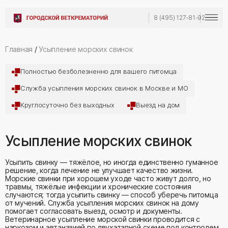
8 (495) 127-81-92
Главная
/
Усыпление морских свинок
Полностью безболезненно для вашего питомца
Служба усыпления морских свинок в Москве и МО
Круглосуточно без выходных
Выезд на дом
Усыпление морских свинок
Усыпить свинку — тяжёлое, но иногда единственно гуманное
решение, когда лечение не улучшает качество жизни.
Морские свинки при хорошем уходе часто живут долго, но
травмы, тяжёлые инфекции и хронические состояния
случаются; тогда усыпить свинку — способ уберечь питомца
от мучений. Служба усыпления морских свинок на дому
помогает согласовать выезд, осмотр и документы.
Ветеринарное усыпление морской свинки проводится с
наркозом и эвтаназией по двухэтапной схеме под контролем