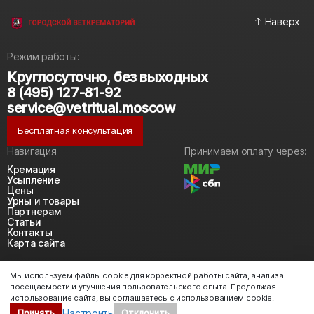
Наверх
Режим работы:
Круглосуточно, без выходных
8 (495) 127-81-92
service@vetritual.moscow
Бесплатная консультация
Навигация
Принимаем оплату через:
Кремация
Усыпление
Цены
Урны и товары
Партнерам
Статьи
Контакты
Карта сайта
Политика конфиденциальности
Мы используем файлы cookie для корректной работы сайта, анализа
Политика использования cookie
посещаемости и улучшения пользовательского опыта. Продолжая
Согласие на обработку персональных данных
использование сайта, вы соглашаетесь с использованием cookie.
2018-2026 © https://vetritual.moscow
Настроить
Принять
Отклонить