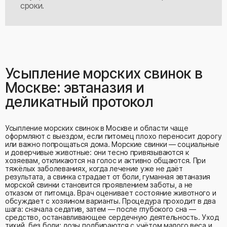
сроки.
Усыпление морских свинок в
Москве: эвтаназия и
деликатный протокол
Усыпление морских свинок в Москве и области чаще
оформляют с выездом, если питомец плохо переносит дорогу
или важно попрощаться дома. Морские свинки — социальные
и доверчивые животные: они тесно привязываются к
хозяевам, откликаются на голос и активно общаются. При
тяжёлых заболеваниях, когда лечение уже не даёт
результата, а свинка страдает от боли, гуманная эвтаназия
морской свинки становится проявлением заботы, а не
отказом от питомца. Врач оценивает состояние животного и
обсуждает с хозяином варианты. Процедура проходит в два
шага: сначала седатив, затем — после глубокого сна —
средство, останавливающее сердечную деятельность. Уход
тихий, без боли; дозы подбираются с учётом малого веса и