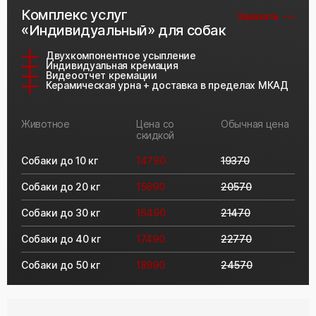
Комплекс услуг
Заказать
«Индивидуальный» для собак
Двухкомпонентное усыпление
Индивидуальная кремация
Видеоотчет кремации
Керамическая урна + доставка в пределах МКАД
Животное
Цена со
Обычная цена
скидкой
Собаки до 10 кг
14790
19370
Собаки до 20 кг
15690
20570
Собаки до 30 кг
16490
21470
Собаки до 40 кг
17490
22770
Собаки до 50 кг
18990
24570