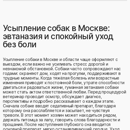
Усыпление собак в Москве:
эвтаназия и спокойный уход
без боли
Усыпление собаки в Москве и области чаще оформляют с
выездом, если важно не усиливать стресс дорогой и
незнакомой обстановкой. Собаки часто сопровождают нас
годами: охраняют дом, ходят на прогулки, поддерживают в
трудные моменты. Когда тяжёлая болезнь или возрастные
изменения приводят к постоянной боли, утрате способности
двигаться и радоваться жизни, гуманная эвтаназия собаки
может стать актом ответственной любви. Перед процедурой
ветеринар проводит осмотр, обсуждает диагноз,
перспективы и подробно рассказывает о каждом этапе.
Сначала собаке вводят седативный препарат, благодаря
которому она расслабляется и засыпает, не чувствуя
тревоги. В этот момент хозяин может находиться рядом,
держать питомца за лапу, говорить слова благодарности и
прощания. После наступления глубокого сна вводится
основной препарат, мягко останавливающий сердце. Уход