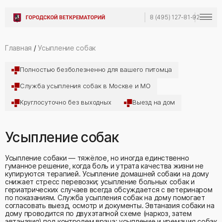
8 (495) 127-81-92
Главная
/
Усыпление собак
Полностью безболезненно для вашего питомца
Служба усыпления собак в Москве и МО
Круглосуточно без выходных
Выезд на дом
Усыпление собак
Усыпление собаки — тяжёлое, но иногда единственно
гуманное решение, когда боль и утрата качества жизни не
купируются терапией. Усыпление домашней собаки на дому
снижает стресс перевозки; усыпление больных собак и
гериатрических случаев всегда обсуждается с ветеринаром
по показаниям. Служба усыпления собак на дому помогает
согласовать выезд, осмотр и документы. Эвтаназия собаки на
дому проводится по двухэтапной схеме (наркоз, затем
эвтаназия) под контролем врача; усыпление и кремация собак