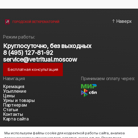
Наверх
Режим работы:
Круглосуточно, без выходных
8 (495) 127-81-92
service@vetritual.moscow
Бесплатная консультация
Навигация
Принимаем оплату через:
Кремация
Усыпление
Цены
Урны и товары
Партнерам
Статьи
Контакты
Карта сайта
Политика конфиденциальности
Мы используем файлы cookie для корректной работы сайта, анализа
Политика использования cookie