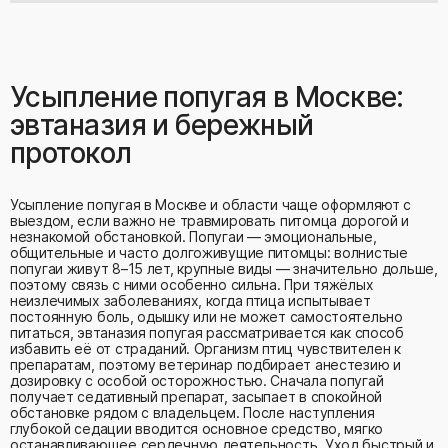
Усыпление попугая в Москве:
эвтаназия и бережный
протокол
Усыпление попугая в Москве и области чаще оформляют с
выездом, если важно не травмировать питомца дорогой и
незнакомой обстановкой. Попугаи — эмоциональные,
общительные и часто долгоживущие питомцы: волнистые
попугаи живут 8–15 лет, крупные виды — значительно дольше,
поэтому связь с ними особенно сильна. При тяжёлых
неизлечимых заболеваниях, когда птица испытывает
постоянную боль, одышку или не может самостоятельно
питаться, эвтаназия попугая рассматривается как способ
избавить её от страданий. Организм птиц чувствителен к
препаратам, поэтому ветеринар подбирает анестезию и
дозировку с особой осторожностью. Сначала попугай
получает седативный препарат, засыпает в спокойной
обстановке рядом с владельцем. После наступления
глубокой седации вводится основное средство, мягко
останавливающее сердечную деятельность. Уход быстрый и