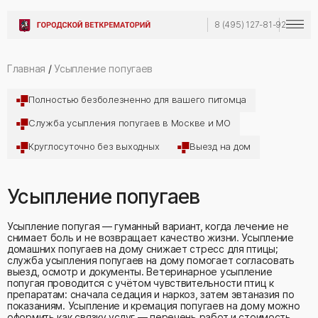
8 (495) 127-81-92
Главная
/
Усыпление попугаев
Полностью безболезненно для вашего питомца
Служба усыпления попугаев в Москве и МО
Круглосуточно без выходных
Выезд на дом
Усыпление попугаев
Усыпление попугая — гуманный вариант, когда лечение не
снимает боль и не возвращает качество жизни. Усыпление
домашних попугаев на дому снижает стресс для птицы;
служба усыпления попугаев на дому помогает согласовать
выезд, осмотр и документы. Ветеринарное усыпление
попугая проводится с учётом чувствительности птиц к
препаратам: сначала седация и наркоз, затем эвтаназия по
показаниям. Усыпление и кремация попугаев на дому можно
оформить как связку услуг — перечень работ и стоимость