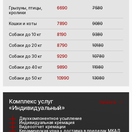
Грызуны, птицы,
6690
7580
кролики
Кошки и коты
7890
9080
Собаки до 10 кг
8190
9380
Собаки до 20 кг
8790
10180
Собаки до 30 кг
9290
10780
Собаки до 40 кг
9890
11980
Собаки до 50 кг
10990
13080
Комплекс услуг
Заказать
«Индивидуальный»
Двухкомпонентное усыпление
Индивидуальная кремация
Видеоотчет кремации
Керамическая урна + доставка в пределах МКАД