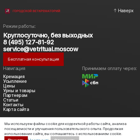
Наверх
Режим работы:
Круглосуточно, без выходных
8 (495) 127-81-92
service@vetritual.moscow
Бесплатная консультация
Навигация
Принимаем оплату через:
Кремация
Усыпление
Цены
Урны и товары
Партнерам
Статьи
Контакты
Карта сайта
Политика конфиденциальности
Мы используем файлы cookie для корректной работы сайта, анализа
Политика использования cookie
посещаемости и улучшения пользовательского опыта. Продолжая
Согласие на обработку персональных данных
использование сайта, вы соглашаетесь с использованием cookie.
2018-2026 © https://vetritual.moscow