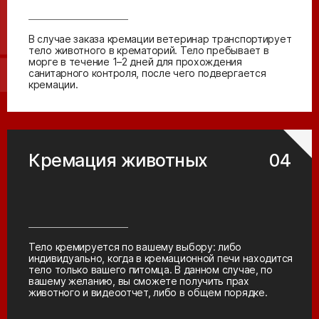
В случае заказа кремации ветеринар транспортирует
тело животного в крематорий. Тело пребывает в
морге в течение 1–2 дней для прохождения
санитарного контроля, после чего подвергается
кремации.
Кремация животных
04
Тело кремируется по вашему выбору: либо
индивидуально, когда в кремационной печи находится
тело только вашего питомца. В данном случае, по
вашему желанию, вы сможете получить прах
животного и видеоотчет, либо в общем порядке.