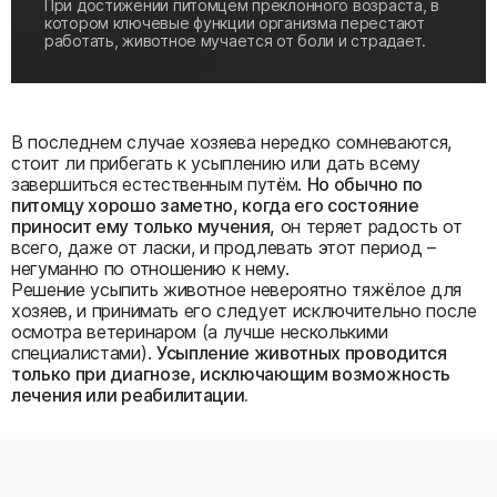
При достижении питомцем преклонного возраста, в
котором ключевые функции организма перестают
работать, животное мучается от боли и страдает.
В последнем случае хозяева нередко сомневаются,
стоит ли прибегать к усыплению или дать всему
завершиться естественным путём.
Но обычно по
питомцу хорошо заметно, когда его состояние
приносит ему только мучения,
он теряет радость от
всего, даже от ласки, и продлевать этот период –
негуманно по отношению к нему.
Решение усыпить животное невероятно тяжёлое для
хозяев, и принимать его следует исключительно после
осмотра ветеринаром (а лучше несколькими
специалистами).
Усыпление животных проводится
только при диагнозе, исключающим возможность
лечения или реабилитации.