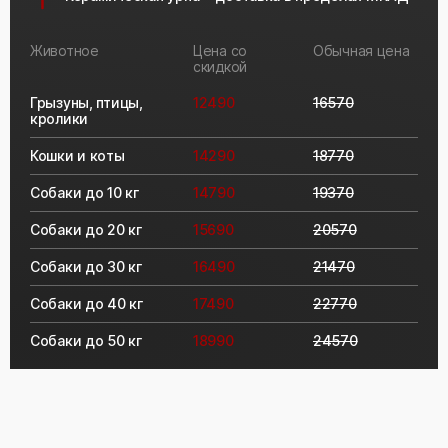
Животное
Цена со
Обычная цена
скидкой
Грызуны, птицы,
12490
16570
кролики
Кошки и коты
14290
18770
Собаки до 10 кг
14790
19370
Собаки до 20 кг
15690
20570
Собаки до 30 кг
16490
21470
Собаки до 40 кг
17490
22770
Собаки до 50 кг
18990
24570